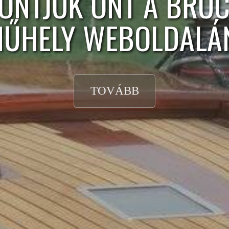
ÖNTJÜK ÖNT A BRU
ŰHELY WEBOLDALÁ
TOVÁBB