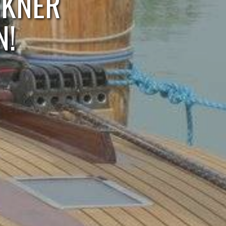
CKNER
N!