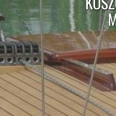
KÖSZ
M