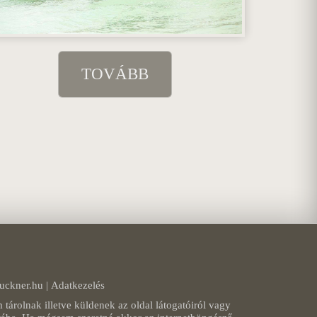
TOVÁBB
ruckner.hu
|
Adatkezelés
tárolnak illetve küldenek az oldal látogatóiról vagy