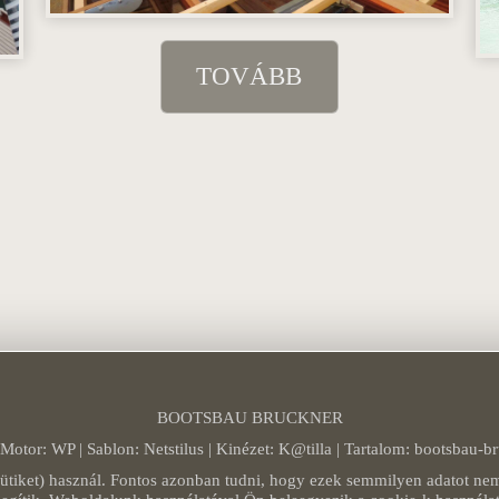
TOVÁBB
BOOTSBAU BRUCKNER
 Motor: WP | Sablon:
Netstilus
| Kinézet:
K@tilla
| Tartalom:
bootsbau-b
sütiket) használ. Fontos azonban tudni, hogy ezek semmilyen adatot nem 