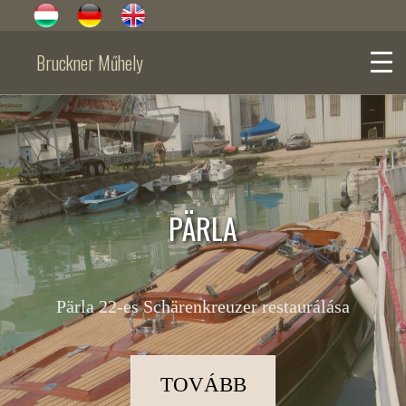
Bruckner Műhely
PÄRLA
Pärla 22-es Schärenkreuzer restaurálása
TOVÁBB